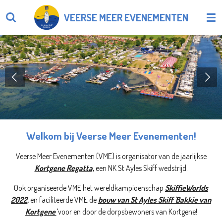
Ga
VEERSE MEER EVENEMENTEN
direct
naar
de
hoofdinhoud
Welkom bij Veerse Meer Evenementen!
Veerse Meer Evenementen (VME) is organisator van de jaarlijkse
Kortgene Regatta,
een NK St Ayles Skiff wedstrijd.
Ook organiseerde VME het wereldkampioenschap
SkiffieWorlds
2022
,
en faciliteerde VME de
bouw van St Ayles Skiff 'Bakkie van
Kortgene'
voor en door de dorpsbewoners van Kortgene!