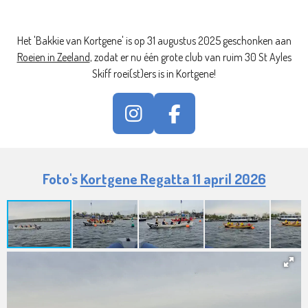
Het 'Bakkie van Kortgene' is op 31 augustus 2025 geschonken aan
Roeien in Zeeland
, zodat er nu één grote club van ruim 30 St Ayles
Skiff roei(st)ers is in Kortgene!
I
F
N
A
S
C
T
E
Foto's
Kortgene Regatta 11 april 2026
A
B
G
O
R
O
A
K
M