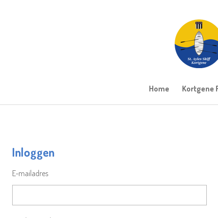
Ga
direct
naar
de
hoofdinhoud
Home
Kortgene 
Inloggen
E-mailadres