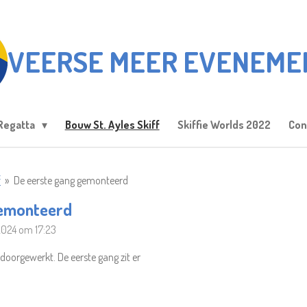
VEERSE MEER EVENEME
Regatta
Bouw St. Ayles Skiff
Skiffie Worlds 2022
Con
f
»
De eerste gang gemonteerd
gemonteerd
 2024 om 17:23
k doorgewerkt. De eerste gang zit er