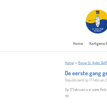
Ga
direct
naar
de
hoofdinhoud
Home
Kortgene 
Home
»
Bouw St. Ayles Skif
De eerste gang 
Gepubliceerd op 17 februari
Op 17 februari is er weer flin
op.