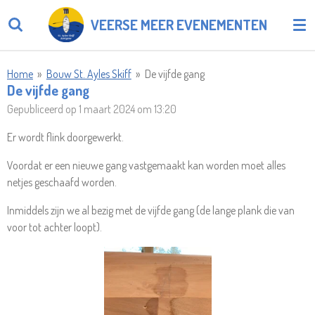
Ga
VEERSE MEER EVENEMENTEN
direct
naar
de
Home
»
Bouw St. Ayles Skiff
»
De vijfde gang
hoofdinhoud
De vijfde gang
Gepubliceerd op 1 maart 2024 om 13:20
Er wordt flink doorgewerkt.
Voordat er een nieuwe gang vastgemaakt kan worden moet alles
netjes geschaafd worden.
Inmiddels zijn we al bezig met de vijfde gang (de lange plank die van
voor tot achter loopt).