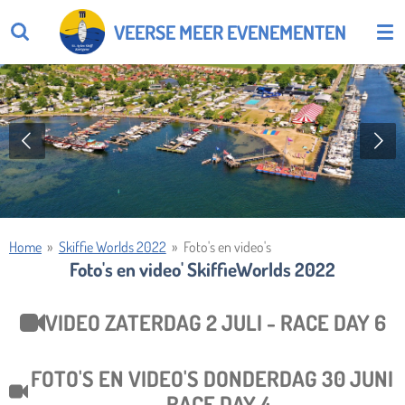
Ga
VEERSE MEER EVENEMENTEN
direct
naar
de
hoofdinhoud
Home
»
Skiffie Worlds 2022
»
Foto's en video's
Foto's en video' SkiffieWorlds 2022
VIDEO ZATERDAG 2 JULI - RACE DAY 6
FOTO'S EN VIDEO'S DONDERDAG 30 JUNI
- RACE DAY 4