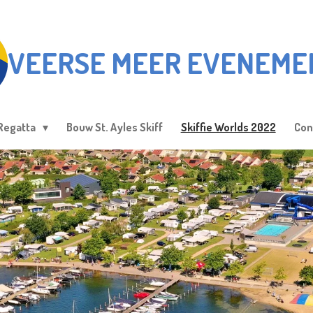
VEERSE MEER EVENEME
Regatta
Bouw St. Ayles Skiff
Skiffie Worlds 2022
Con