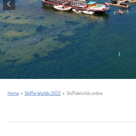
Home
»
Skiffie Worlds 2022
»
SkiffieWorlds online