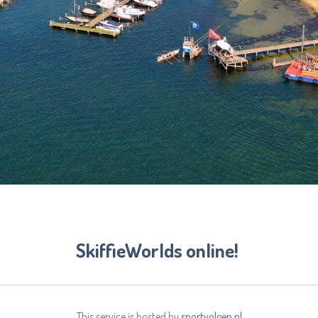
SkiffieWorlds online!
This service is hosted by
sportvolgen.nl